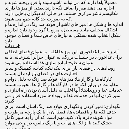
معمولاً پاها دارند که می توانند تاشو شوند یا فرو ریخته شوند و
اجازه می دهند میز را صاف نگه دارند.بعضی از میز ها دارای
مکانیسم تاشو مرکزی هستند، در حالی که دیگران پاهایی دارند
که به صورت جداگانه جمع می شوند.
اندازه ها و شکل ها: میز های تاشو از فولاد ضد زنگ در اندازه ها و
اشکال مختلف مانند مستطیل، مربع یا گرد وجود دارد.اندازه و
شکل انتخاب شده بستگی به نیازهای خاص شما و فضای موجود
دارد.
استفاده:
آشپزخانه یا غذاخوری: این میز ها اغلب به عنوان فضای اضافی
برای غذاخوری در جلسات بزرگ، به عنوان جزایر آشپزخانه، یا به
عنوان سطوح آماده سازی غذا استفاده می شوند.
رویدادهای در فضای باز: برای پیک نیک، کباب، کمپینگ و سایر
فعالیت های در فضای باز ایده آل هستند.
کارگاه ها و گاراژ ها: میز های فولاد ضد زنگ به دلیل دوام و
مقاومت در برابر لکه ها در کارگاه ها و گاراژ ها محبوب هستند.
خدمات غذا و رویدادها: آنها اغلب به دلیل آسان بودن راه اندازی و
تمیز کردن آنها در خدمات غذا و رویدادها مورد استفاده قرار می
گیرند.
نگهداری: تمیز کردن و نگهداری فولاد ضد زنگ آسان است. برای
حذف لکه ها و باقیمانده ها، فقط آن را با یک پارچه مرطوب و
مواد شوینده نرم پاک کنید.مهم است که آن را به طور کامل
خشک کنید تا از لکه های آب و یا زنگ بالقوه در برخی موارد
جلوگیری شود.