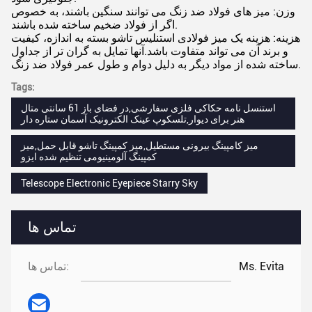
وزن: میز های فولاد ضد زنگ می توانند سنگین باشند، به خصوص
اگر از فولاد ضخیم ساخته شده باشند.
هزینه: هزینه یک میز فولادی استنلیس تاشو بسته به اندازه، کیفیت
و برند آن می تواند متفاوت باشد.آنها تمایل به گران تر از جداول
ساخته شده از مواد دیگر به دلیل دوام و طول عمر فولاد ضد زنگ.
Tags:
استنسل نامه حکاکی فلزی سفارشی,در فضای باز 61 سانتی متال
هنر برای دیوار,تلسکوپ عینک الکترونیک آسمان ستاره دار
میز کامپینگ بیرونی مستطیل,میز کمپینگ تاشو قابل حمل,میز
کمپینگ آلومینیومی تنظیم شده ایزو
Telescope Electronic Eyepiece Starry Sky
تماس ها
Ms. Evita
تماس ها: