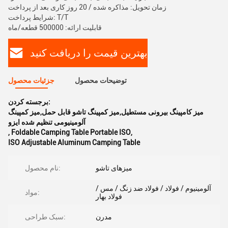
زمان تحویل: مذاکره شده / 20 روز کاری بعد از پرداخت
شرایط پرداخت: T/T
قابلیت ارائه: 500000 قطعه/ماه
بهترین قیمت را دریافت کنید
توضیحات محصول
جزئیات محصول
برجسته کردن:
میز کامپینگ بیرونی مستطیل,میز کمپینگ تاشو قابل حمل,میز کمپینگ
آلومینیومی تنظیم شده ایزو
,
Foldable Camping Table Portable ISO
,
ISO Adjustable Aluminum Camping Table
میزهای تاشو
نام محصول:
آلومینیوم / فولاد / فولاد ضد زنگ / مس /
مواد:
فولاد بهار
مدرن
سبک طراحی: