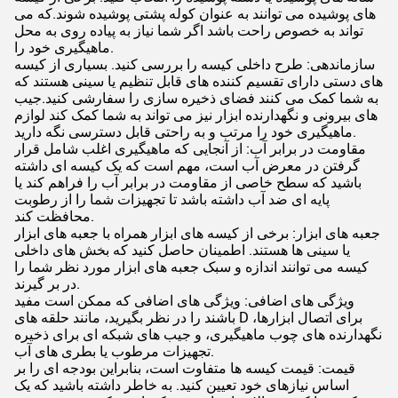
های پوشیده می توانند به عنوان کوله پشتی پوشیده شوند.که می
تواند به خصوص راحت باشد اگر شما نیاز به پیاده روی به محل
ماهیگیری خود را.
سازماندهی: طرح داخلی کیسه را بررسی کنید. بسیاری از کیسه
های دستی دارای تقسیم کننده های قابل تنظیم یا سینی هستند که
به شما کمک می کنند فضای ذخیره سازی را سفارشی کنید.جیب
های بیرونی و نگهدارنده ابزار نیز می تواند به شما کمک کند لوازم
ماهیگیری خود را مرتب و به راحتی قابل دسترسی نگه دارید.
مقاومت در برابر آب: از آنجایی که ماهیگیری اغلب شامل قرار
گرفتن در معرض آب است، مهم است که یک کیسه ای داشته
باشید که سطح خاصی از مقاومت در برابر آب را فراهم کند یا
پایه ای ضد آب داشته باشد تا تجهیزات شما را از رطوبت
محافظت کند.
جعبه های ابزار: برخی از کیسه های ابزار همراه با جعبه های ابزار
یا سینی ها هستند. اطمینان حاصل کنید که بخش های داخلی
کیسه می توانند اندازه و سبک جعبه های ابزار مورد نظر شما را
در بر گیرند.
ویژگی های اضافی: ویژگی های اضافی که ممکن است مفید
باشند را در نظر بگیرید، مانند حلقه های D برای اتصال ابزارها،
نگهدارنده های چوب ماهیگیری، و جیب های شبکه ای برای ذخیره
تجهیزات مرطوب یا بطری های آب.
قیمت: قیمت کیسه ها متفاوت است، بنابراین بودجه ای را بر
اساس نیازهای خود تعیین کنید. به خاطر داشته باشید که یک