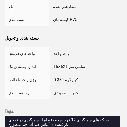
سفارشی شده
نام
کیسه های PVC
بسته بندی
بسته بندی و تحویل
واحد واحد
واحد های فروش:
15X5X1 سانتی متر
اندازه بسته ی تک:
0.380 کيلوگرم
وزن واحد ناخالص:
جعبه بسته بندی
نوع بسته بندی:
Tags:
شبکه های ماهیگیری 12 فوت,مجموعه ابزار ماهیگیری در فضای
باز,کیسه ی آبپاش ضد آب چند منظوره