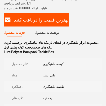
شرایط پرداخت: T/T
قابلیت ارائه: 100000 عدد در ماه
بهترین قیمت را دریافت کنید
توضیحات محصول
جزئیات محصول
,
مجموعه ابزار ماهیگیری در فضای باز,تکه های ماهیگیری
برجسته کردن:
,
تکه های طعمه,جعبه کوله پشتی لول
Lure Polyest Backpack Tackle Box
کیسه ماهیگیری
نام محصول:
پلی استر
مواد:
طعمه ماهیگیری
عملکرد:
یک لایه
لایه های: