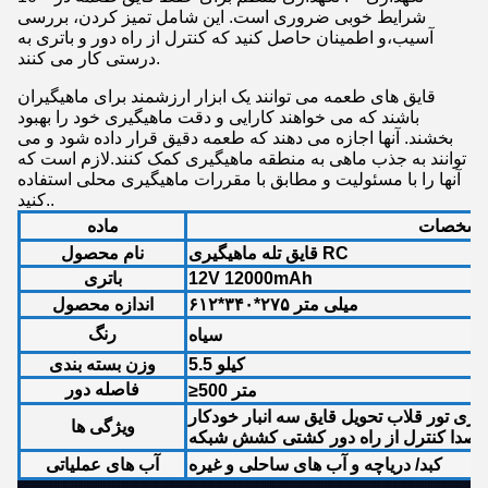
شرایط خوبی ضروری است. این شامل تمیز کردن، بررسی
آسیب،و اطمینان حاصل کنید که کنترل از راه دور و باتری به
درستی کار می کنند.
قایق های طعمه می توانند یک ابزار ارزشمند برای ماهیگیران
باشند که می خواهند کارایی و دقت ماهیگیری خود را بهبود
بخشند. آنها اجازه می دهند که طعمه دقیق قرار داده شود و می
توانند به جذب ماهی به منطقه ماهیگیری کمک کنند.لازم است که
آنها را با مسئولیت و مطابق با مقررات ماهیگیری محلی استفاده
کنید..
شخصات
ماده
قایق تله ماهیگیری RC
نام محصول
12V 12000mAh
باتری
۶۱۲*۳۴۰*۲۷۵ میلی متر
اندازه محصول
رنگ
سیاه
5.5 کیلو
وزن بسته بندی
فاصله دور
≥500 متر
ی 500 متر ماهیگیری تور قلاب تحویل قایق سه انبار خودکار
ویژگی ها
 صدا کنترل از راه دور کشتی کشش شبکه
کبد/ دریاچه و آب های ساحلی و غیره
آب های عملیاتی