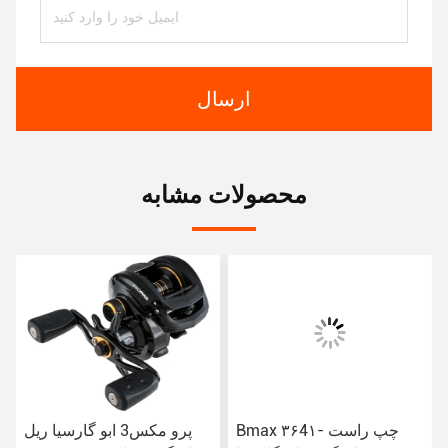
ارسال
محصولات مشابه
Bmax ۳۶4۱- چپ راست
پرو مکس3 ابو گارسیا ریل