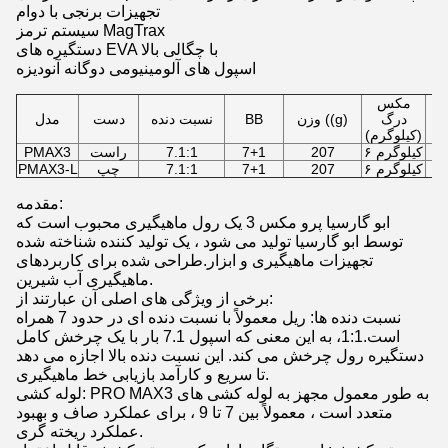
تجهیزات برنجی با دوام
سیستم ترمز MagTrax
دستگیره های EVA با چگالی بالا
اسپول های آلومینیومی دوگانه آنودیزه
مکس
درگ
وزن ((g)
BB
نسبت دنده
دست
مدل
(کیلوگرم)
۶ کیلوگرم
207
7+1
7.1:1
راست
PMAX3
۶ کیلوگرم
207
7+1
7.1:1
چپ
PMAX3-L
مقدمه:
ابو گارسیا پرو مکس 3 یک رول ماهیگیری محبوب است که
توسط ابو گارسیا تولید می شود ، یک تولید کننده شناخته شده
تجهیزات ماهیگیری و ابزار.طراحی شده برای کاربردهای
ماهیگیری آب شیرین.
برخی از ویژگی های اصلی آن عبارتند از:
نسبت دنده ها: ریل معمولاً با نسبت دنده ای در حدود 7 همراه
است.1:1، به این معنی که اسپول 7.1 بار با یک چرخش کامل
دستگیره رول چرخش می کند. این نسبت دنده بالا اجازه می دهد
تا سریع و کارآمد بازیابی خط ماهیگیری.
لوله کشی: PRO MAX3 به طور معمول مجهز به لوله کشی های
متعدد است ، معمولاً بین 7 تا 9 ، برای عملکرد صاف و بهبود
عملکرد ریخته گری.