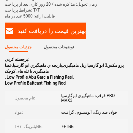
زمان تحویل: مذاکره شده / 20 روز کاری بعد از پرداخت
شرایط پرداخت: T/T
قابلیت ارائه: 5000 عدد در ماه
بهترین قیمت را دریافت کنید
توضیحات محصول
جزئیات محصول
برجسته کردن:
پرو مکس3 ابو گارسیا ریل ماهیگیری,بازيچه ي ماهيگيري ابو گارسيا,عصا
ماهیگیری با تله های کوچک
,
Low Profile Abu Garcia Fishing Reel
,
Low Profile Baitcast Fishing Rod
قرقره ماهیگیری ابوگارسیا PRO
نام محصول:
MAX3
فولاد ضد زنگ، آلومینیوم، گرافیت
مواد:
7+1BB
بلبرینگ: 7+1BB: