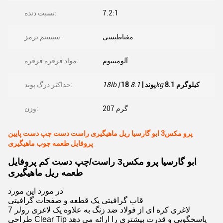
7.2:1
نسبت دنده:
مغناطیسی
سیستم ترمز:
آلومینیوم
مواد قرقره قرقره:
8.1 کیلوگرم
8.1kg
18 پوند |
18lb |
حداکثر درگ پوند:
207 گرم
وزن:
پرو مکس3 ابو گارسیا ریل ماهیگیری راست دست چپ دست پایین
پروفایل طعمه چوب ماهیگیری
ابو گارسیا پرو مکس3 راست/چپ دست کم پروفایل
طعمه ریل ماهیگیری
در مورد اين مورد
قاب گرافیتی یک قطعه و صفحات گرافیتی
7 لاغری کره ای از فولاد ضد زنگ به علاوه یک لاغری رولر
طراحی Clear Tip پاسخگویی و قدرت بیشتری را ارائه می دهد