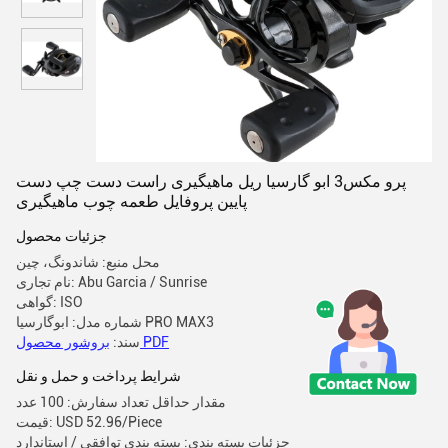
پرو مکس3 ابو گارسیا ریل ماهیگیری راست دست چپ دست
پایین پروفایل طعمه چوب ماهیگیری
جزئیات محصول
محل منبع: شاندونگ، چین
نام تجاری: Abu Garcia / Sunrise
گواهی: ISO
شماره مدل: ابوگارسیا PRO MAX3
بروشور محصول PDF
سند:
شرایط پرداخت و حمل و نقل
مقدار حداقل تعداد سفارش: 100 عدد
قیمت: USD 52.96/Piece
جزئیات بسته بندی: بسته بندی توافقی / استاندارد