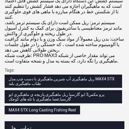
سیستم کشش: این دستگاه دارای یک سیستم کشش قابل اعتماد
است که به ماهیگیران اجازه می دهد فشار کشش را تنظیم کنند
تا از شکستن خط در هنگام مبارزه با ماهی های قوی جلوگیری
کنند.
سیستم ترمز: ریل ممکن است دارای یک سیستم ترمز باشد،
مانند ترمز مغناطیسی یا سانتریفیوژ، برای کمک به کنترل اسپول
در طول ریخته و جلوگیری از واکنش.
ساخت: بدن ریل معمولاً از مواد سبک وزن و با دوام مانند گرافیت
یا آلومینیوم ساخته شده است ، که خستگی را در طول جلسات
ریختن طولانی کاهش می دهد.
ظرفیت شبکه: PRO MAX3 می تواند مقدار خاصی از شبکه
ماهیگیری را نگه دارد، که بسته به مدل و نسخه متفاوت است.
Tags:
ریل ماهیگیری آب شیرین,ماهیگیری با دست چپ,مدل MAX4 STX
طناب ماهیگیری بلند
پرو مکس3 ابو گارسیا ریل ماهیگیری,بازيچه ي ماهيگيري ابو
گارسيا,عصا ماهیگیری با تله های کوچک
MAX4 STX Long Casting Fishing Reel
تماس ها