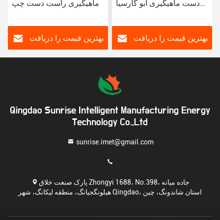
دست ماهیگیری ابو گارسیا
ماهیگیری راست دست چپ
بیت کاستر سیاه تمام فلزی
دست پایین پروفایل طعمه
چوب ماهیگیری
بهترین قیمت را دریافت
بهترین قیمت را دریافت
کنید
کنید
Qingdao Sunrise Intelligent Manufacturing Energy
Technology Co.,Ltd
sunrise.imet@gmail.com
پارک صنعت خلاق Zhongyi 1688، No.398، جاده میانه
هیلونگجیانگ، منطقه لیکانگ، شهر Qingdao، استان شاندونگ، چین